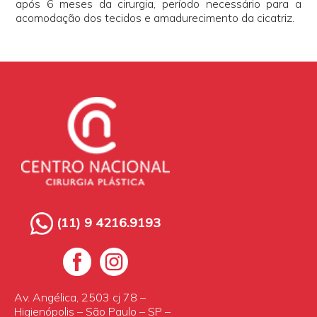
após 6 meses da cirurgia, período necessário para a
acomodação dos tecidos e amadurecimento da cicatriz.
(11) 9 4216.9193
Av. Angélica, 2503 cj 78 –
Higienópolis – São Paulo – SP –