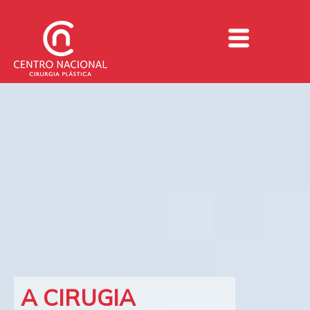
A CIRUGIA